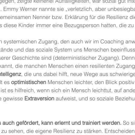
gegen, zeigte keinerlei Auffälligkeiten, war sozial gut int
h. Emmy Werner nannte sie „verletzlich, aber unbesiegba
 gemeinsamen Nenner bzw. Erklärung für die Resilienz d
s diese Kinder immer eine Bezugsperson hatten, die zu i
en systemischen Zugang, den auch wir im Coaching an
ände und das soziale System uns Menschen beeinfluss
nserer Geschichte sind (deterministischer Zugang). Den
rkannt, die manchen Menschen einen resilienten Zugang
ntelligenz
, die uns dabei hilft, neue Wege aus schwierige
t es 
optimistischen
 Menschen leichter, den Blick positiv
 ist es hilfreich, wenn sich ein Mensch leichttut, auf a
e gewisse 
Extraversion
 aufweist, und so soziale Bezieh
auch gefördert, kann erlernt und trainiert werden.
 So s
 zu sehen, die eigene Resilienz zu stärken. Entscheidend