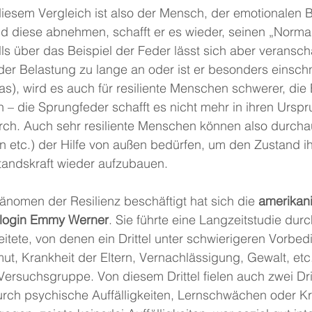
diesem Vergleich ist also der Mensch, der emotionalen 
ld diese abnehmen, schafft er es wieder, seinen „Norma
lls über das Beispiel der Feder lässt sich aber veransch
der Belastung zu lange an oder ist er besonders einsch
as), wird es auch für resiliente Menschen schwerer, die
 – die Sprungfeder schafft es nicht mehr in ihren Ursp
urch. Auch sehr resiliente Menschen können also durcha
 etc.) der Hilfe von außen bedürfen, um den Zustand ih
andskraft wieder aufzubauen.
nomen der Resilienz beschäftigt hat sich die 
amerikan
login Emmy Werner
. Sie führte eine Langzeitstudie durch
eitete, von denen ein Drittel unter schwierigeren Vorbe
ut, Krankheit der Eltern, Vernachlässigung, Gewalt, etc
 Versuchsgruppe.
Von diesem Drittel fielen auch zwei Drit
ch psychische Auffälligkeiten, Lernschwächen oder Krim