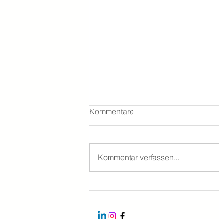
Kommentare
Kommentar verfassen...
Präkrastination: Morgen?
Später? Nein, JETZT!