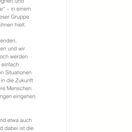
egriert und 
r“ – in einem 
ieser Gruppe 
hnen hielt.
wenden, 
en und wir 
noch werden 
 einfach 
n Situationen 
 in die Zukunft 
ndere Menschen 
ungen eingehen 
ind etwa auch 
 dabei ist die 