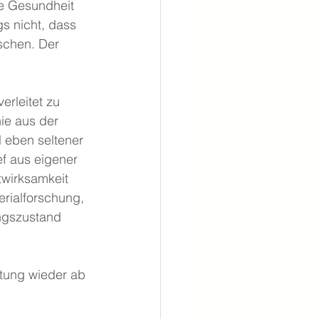
he Gesundheit 
gs nicht, dass 
schen. Der 
erleitet zu 
ie aus der 
l eben seltener 
f aus eigener 
twirksamkeit 
erialforschung, 
ngszustand 
stung wieder ab 