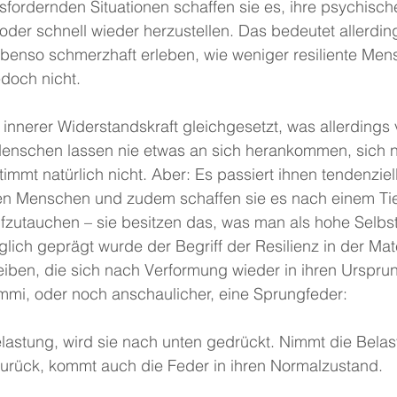
sfordernden Situationen schaffen sie es, ihre psychisc
 oder schnell wieder herzustellen. Das bedeutet allerdin
 ebenso schmerzhaft erleben, wie weniger resiliente Men
doch nicht.
t innerer Widerstandskraft gleichgesetzt, was allerdings v
 Menschen lassen nie etwas an sich herankommen, sich n
immt natürlich nicht. Aber: Es passiert ihnen tendenziel
nten Menschen und zudem schaffen sie es nach einem Tie
ufzutauchen – sie besitzen das, was man als hohe Selbs
lich geprägt wurde der Begriff der Resilienz in der Mat
eiben, die sich nach Verformung wieder in ihren Urspru
i, oder noch anschaulicher, eine Sprungfeder:
elastung, wird sie nach unten gedrückt. Nimmt die Bela
zurück, kommt auch die Feder in ihren Normalzustand.