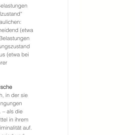
Belastungen 
lzustand“ 
aulichen: 
neidend (etwa 
 Belastungen 
rungszustand 
us (etwa bei 
rer 
ische 
, in der sie 
dingungen 
.
 – als die 
tel in ihrem 
inalität auf. 