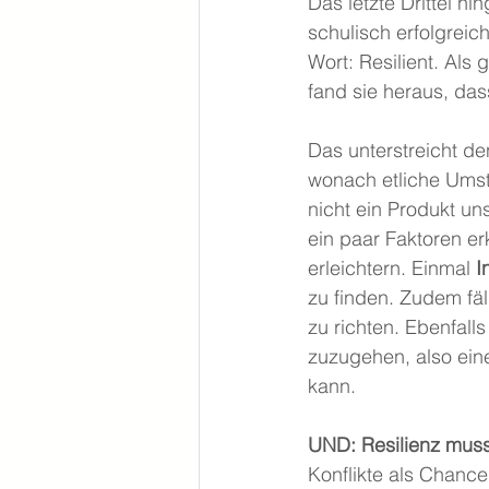
Das letzte Drittel hin
schulisch erfolgreic
Wort: Resilient. Als
fand sie heraus, das
Das unterstreicht d
wonach etliche Umst
nicht ein Produkt u
ein paar Faktoren e
erleichtern. Einmal 
I
zu finden. Zudem fäll
zu richten. Ebenfalls
zuzugehen, also ein
kann.
UND: Resilienz muss 
Konflikte als Chance