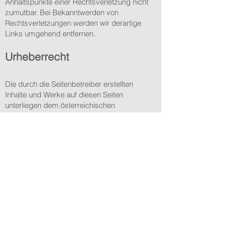
Anhaltspunkte einer Rechtsverletzung nicht
zumutbar. Bei Bekanntwerden von
Rechtsverletzungen werden wir derartige
Links umgehend entfernen.
Urheberrecht
Die durch die Seitenbetreiber erstellten
Inhalte und Werke auf diesen Seiten
unterliegen dem österreichischen
Urheberrecht. Die Vervielfältigung,
Bearbeitung, Verbreitung und jede Art der
Verwertung außerhalb der Grenzen des
Urheberrechtes bedürfen der schriftlichen
Zustimmung des jeweiligen Autors bzw.
Erstellers. Downloads und Kopien dieser
Seite sind nur für den privaten, nicht
kommerziellen Gebrauch gestattet.
Soweit die Inhalte auf dieser Seite nicht vom
Betreiber erstellt wurden, werden die
Urheberrechte Dritter beachtet. Insbesondere