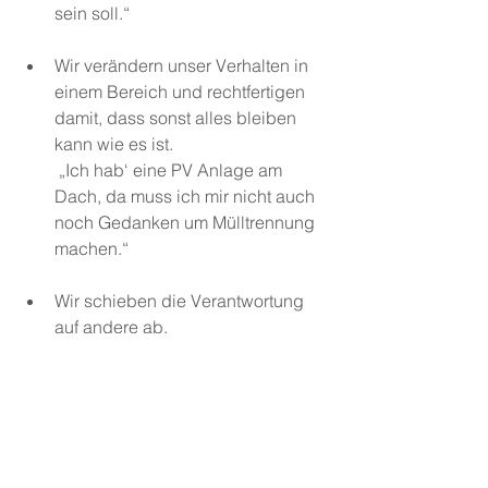
sein soll.“
Wir verändern unser Verhalten in 
einem Bereich und rechtfertigen 
damit, dass sonst alles bleiben 
kan
n wie es ist.
 „Ich hab‘ eine PV Anlage am 
Dach, da muss ich mir nicht auch 
noch Gedanken um Mülltrennung 
machen.“
Wir schieben die Verantwortung 
auf andere ab.
 „Ich kann nur nicht mit dem 
Rauc
hen aufhören, weil alle meine 
Freunde rauchen.“
Wir verschieben in die Zukunft.
 „Jetzt habe ich gerade überhaupt 