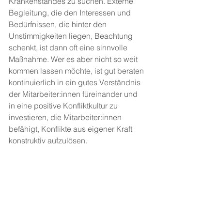
Krankenstandes zu suchen. Externe 
Begleitung, die den Interessen und 
Bedürfnissen, die hinter den 
Unstimmigkeiten liegen, Beachtung 
schenkt, ist dann oft eine sinnvolle 
Maßnahme. Wer es aber nicht so weit 
kommen lassen möchte, ist gut beraten 
kontinuierlich in ein gutes Verständnis 
der Mitarbeiter:innen füreinander und 
in eine positive Konfliktkultur zu 
investieren, die Mitarbeiter:innen 
befähigt, Konflikte aus eigener Kraft 
konstruktiv aufzulösen.  
5 Tipps zur Förderung guter 
Zusammenarbeit im Team:
Beziehung vor Sache!
Zu viel Wertschätzung gibt es 