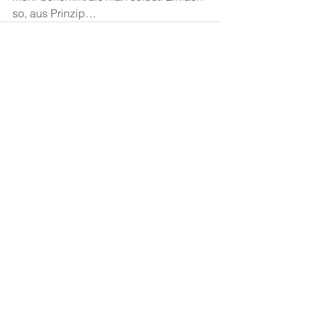
so, aus Prinzip…
Alle ansehen
Aktuelle Beiträge