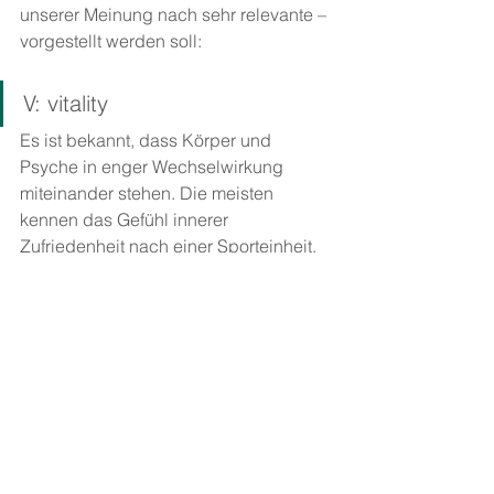
unserer Meinung nach sehr relevante – 
vorgestellt werden soll:
V: vitality
Es ist bekannt, dass Körper und 
Psyche in enger Wechselwirkung 
miteinander stehen. Die meisten 
kennen das Gefühl innerer 
Zufriedenheit nach einer Sporteinheit. 
Gleichzeitig müssen auch viele 
Menschen eine mentale 
Abwärtsspirale erfahren, wenn sie 
etwa körperliche Verletzungen 
erleben. Ob es nun darum geht, 
ausreichend zu trinken, uns gesund zu 
ernähren oder weniger unser 
Smartphone zu nutzen, sollten wir gut 
auf unseren Köper Acht geben, denn 