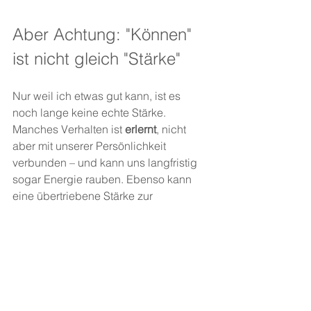
Aber Achtung: "Können" 
ist nicht gleich "Stärke"
Nur weil ich etwas gut kann, ist es 
noch lange keine echte Stärke. 
Manches Verhalten ist 
erlernt
, nicht 
aber mit unserer Persönlichkeit 
verbunden – und kann uns langfristig 
sogar Energie rauben. Ebenso kann 
eine übertriebene Stärke zur 
Schwäche werden: Ein „Zuviel“ an 
Selbstregulation
 kann zum Beispiel zu 
selbstschädigender Überkontrolle 
werden.
Um sich selbst und seine Stärken zu 
kennen, lohnt sich der Blick nach 